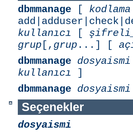
dbmmanage
[
kodlama
add|adduser|check|d
kullanıcı
[
şifreli
grup
[,
grup
...] [
aç
dbmmanage
dosyaismi
kullanıcı
]
dbmmanage
dosyaismi
Seçenekler
dosyaismi