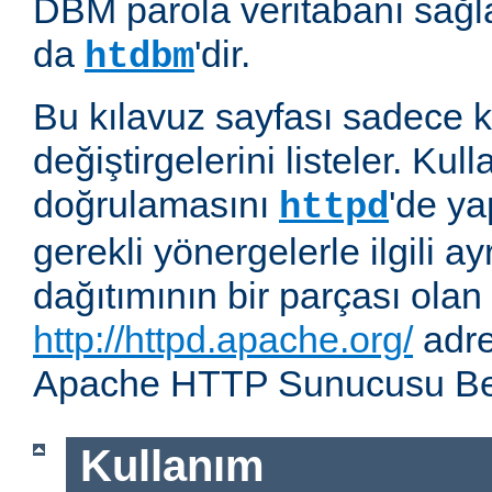
DBM parola veritabanı sağla
da
'dir.
htdbm
Bu kılavuz sayfası sadece k
değiştirgelerini listeler. Kull
doğrulamasını
'de ya
httpd
gerekli yönergelerle ilgili ay
dağıtımının bir parçası olan
http://httpd.apache.org/
adre
Apache HTTP Sunucusu Belg
Kullanım