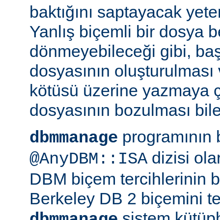
baktığını saptayacak yeterl
Yanlış biçemli bir dosya be
dönmeyebileceği gibi, ba
dosyasının oluşturulması
kötüsü üzerine yazmaya 
dosyasının bozulması bile 
programının 
dbmmanage
dizisi ol
@AnyDBM::ISA
DBM biçem tercihlerinin bir
Berkeley DB 2 biçemini te
sistem kütüph
dbmmanage