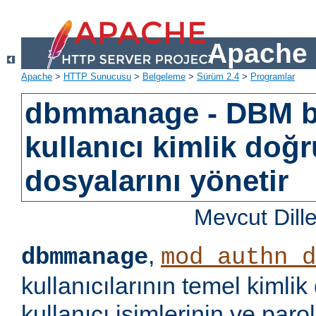
Apache 
Apache
>
HTTP Sunucusu
>
Belgeleme
>
Sürüm 2.4
>
Programlar
dbmmanage - DBM b
kullanıcı kimlik doğ
dosyalarını yönetir
Mevcut Dill
,
dbmmanage
mod_authn_d
kullanıcılarının temel kimlik
kullanıcı isimlerinin ve paro