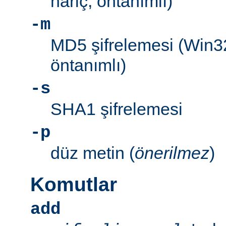
hariç, öntanımlı)
-m
MD5 şifrelemesi (Win3
öntanımlı)
-s
SHA1 şifrelemesi
-p
düz metin (
önerilmez
)
Komutlar
add