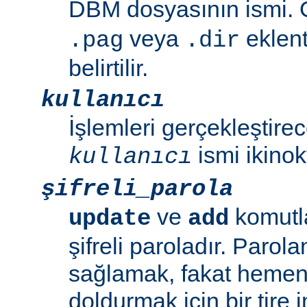
DBM dosyasının ismi. G
veya
eklent
.pag
.dir
belirtilir.
kullanıcı
İşlemleri gerçekleştirec
ismi ikinok
kullanıcı
şifreli_parola
ve
komutla
update
add
şifreli paroladır. Parol
sağlamak, fakat hemen 
doldurmak için bir tire i