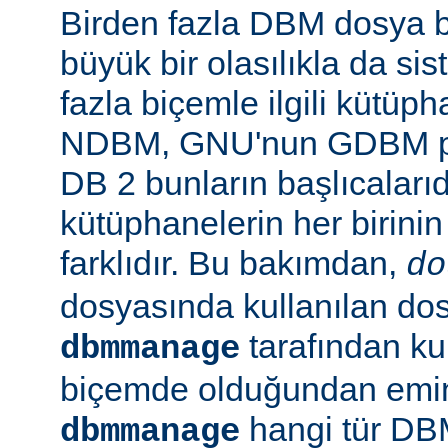
Birden fazla DBM dosya b
büyük bir olasılıkla da si
fazla biçemle ilgili kütüp
NDBM, GNU'nun GDBM pro
DB 2 bunların başlıcalarıd
kütüphanelerin her birinin
farklıdır. Bu bakımdan,
do
dosyasında kullanılan do
tarafından kul
dbmmanage
biçemde olduğundan emin 
hangi tür DB
dbmmanage