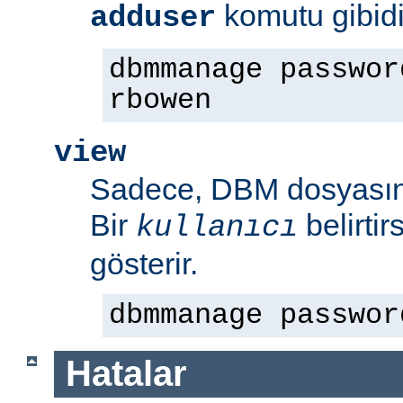
komutu gibidi
adduser
dbmmanage passwor
rbowen
view
Sadece, DBM dosyasının
Bir
belirti
kullanıcı
gösterir.
dbmmanage passwor
Hatalar