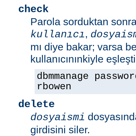
check
Parola sorduktan sonra 
,
kullanıcı
dosyais
mı diye bakar; varsa bel
kullanıcınınkiyle eşleşt
dbmmanage passwor
rbowen
delete
dosyasın
dosyaismi
girdisini siler.