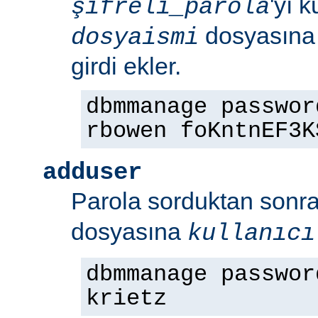
'yı 
şifreli_parola
dosyasın
dosyaismi
girdi ekler.
dbmmanage passwor
rbowen foKntnEF3K
adduser
Parola sorduktan sonr
dosyasına
kullanıcı
dbmmanage passwor
krietz