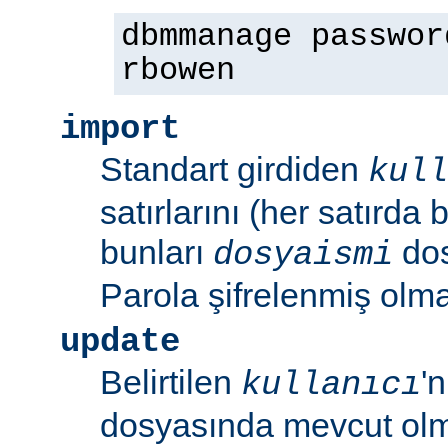
dbmmanage passwor
rbowen
import
Standart girdiden
kull
satırlarını (her satırda 
bunları
dos
dosyaismi
Parola şifrelenmiş olmal
update
Belirtilen
'
kullanıcı
dosyasında mevcut olm