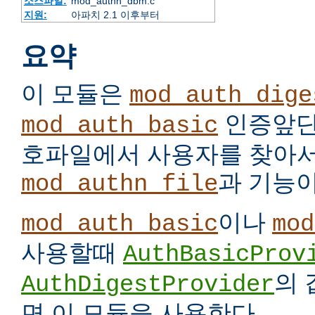
소스파일:
mod_authn_dbm.c
지원:
아파치 2.1 이후부터
요약
이 모듈은
mod_auth_dige
인증앞단
mod_auth_basic
호파일에서 사용자를 찾아서
과 기능이
mod_authn_file
이나
mod_auth_basic
mod
사용할때
AuthBasicProv
의
AuthDigestProvider
면 이 모듈을 사용한다.